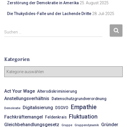
Zerstörung der Demokratie in Amerika
25. August 2025
Die Thukydides-Falle und der Lachende Dritte
28. Juli 2025
S
Suchen …
u
c
h
e
Kategorien
n
n
K
a
a
c
t
h
e
Act Your Wage
Altersdiskriminierung
:
g
Anstellungsverhältnis
Datenschutzgrundverordnung
o
Empathie
r
Digitalisierung
DSGVO
Demokratie
i
Fluktuation
Fachkräftemangel
Feldenkrais
e
Gleichbehandlungsgesetz
Gründer
n
Gruppe
Gruppendynamik