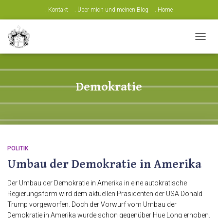
. Kontakt
. Über mich und meinen Blog
. Home
NAVIG
UMSC
Demokratie
POLITIK
Umbau der Demokratie in Amerika
Der Umbau der Demokratie in Amerika in eine autokratische
Regierungsform wird dem aktuellen Präsidenten der USA Donald
Trump vorgeworfen. Doch der Vorwurf vom Umbau der
Demokratie in Amerika wurde schon gegenüber Hue Long erhoben.