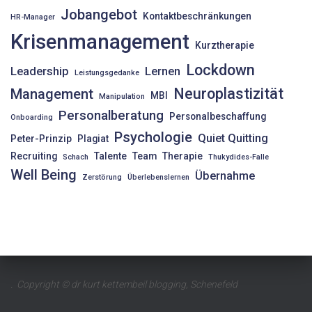
Jobangebot
Kontaktbeschränkungen
HR-Manager
Krisenmanagement
Kurztherapie
Lockdown
Leadership
Lernen
Leistungsgedanke
Neuroplastizität
Management
MBI
Manipulation
Personalberatung
Personalbeschaffung
Onboarding
Psychologie
Quiet Quitting
Peter-Prinzip
Plagiat
Recruiting
Talente
Team
Therapie
Schach
Thukydides-Falle
Well Being
Übernahme
Zerstörung
Überlebenslernen
. Copyright © dr kurt kettembeil blogging, Schenefeld