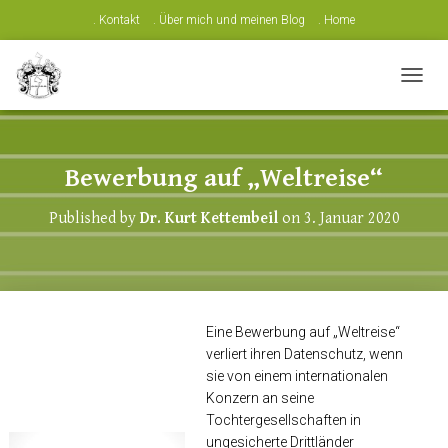
. Kontakt
. Über mich und meinen Blog
. Home
N
A
V
I
G
Bewerbung auf „Weltreise“
A
T
Published by
Dr. Kurt Kettembeil
on
3. Januar 2020
I
O
N
U
M
S
Eine Bewerbung auf „Weltreise“
C
verliert ihren Datenschutz, wenn
H
A
sie von einem internationalen
L
Konzern an seine
T
Tochtergesellschaften in
E
ungesicherte Drittländer