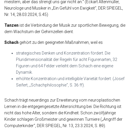
meistern, aber das strengt uns gar nicht an.“ (Eckart Altenmüller,
Neurologe und Musiker in „Ein Gefühl von Ewigkeit“, DER SPIEGEL,
Nr. 14, 28.03.2024, S.45)
Tanzen
ist die Verbindung der Musik zur sportlichen Bewegung, die
dem Wachstum der Gehirnzellen dient.
Schach
gehört zu den geeigneten Maßnahmen, weil es
strategisches Denken und Konzentration fördert. Die
Pluridimensionalität der Regeln für acht Figurenarten, 32
Figuren und 64 Felder verleiht dem Schach eine eigene
Dynamik.
erhöhte Konzentration und intelligible Varietät fordert. (Josef
Seifert, „Schachphilosophie“, S. 36 ff).
Schach trägt neuerdings zur Erweiterung vom neuroplastischen
Lernen in die entgegengesetzte Altersrichtung bei. Die Richtung ist
nicht das hohe Alter, sondern die Kindheit. Schon zwölfjährige
Kinder schlagen Großmeister und gewinnen Turniere („Angriff der
Computerkinder“, DER SPIEGEL, Nr. 13, 23.3.2024, S. 89).