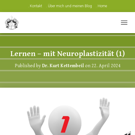
. Kontakt
. Über mich und meinen Blog
. Home
N
A
V
I
G
Lernen – mit Neuroplastizität (1)
A
T
Published by
Dr. Kurt Kettembeil
on
22. April 2024
I
O
N
U
M
S
C
H
A
L
T
E