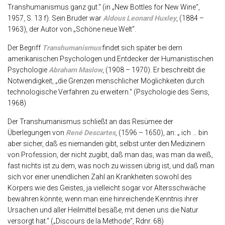
Transhumanismus ganz gut.“ (in „New Bottles for New Wine“,
1957, S. 13 f). Sein Bruder war
Aldous Leonard Huxley
, (1884 –
1963), der Autor von „Schöne neue Welt“.
Der Begriff
Transhumanismus
findet sich später bei dem
amerikanischen Psychologen und Entdecker der Humanistischen
Psychologie
Abraham Maslow
, (1908 – 1970). Er beschreibt die
Notwendigkeit, „die Grenzen menschlicher Möglichkeiten durch
technologische Verfahren zu erweitern.“ (Psychologie des Seins,
1968)
Der Transhumanismus schließt an das Resümee der
Überlegungen von
René Descartes
, (1596 – 1650), an: „ ich … bin
aber sicher, daß es niemanden gibt, selbst unter den Medizinern
von Profession, der nicht zugibt, daß man das, was man da weiß,
fast nichts ist zu dem, was noch zu wissen übrig ist, und daß man
sich vor einer unendlichen Zahl an Krankheiten sowohl des
Körpers wie des Geistes, ja vielleicht sogar vor Altersschwäche
bewahren könnte, wenn man eine hinreichende Kenntnis ihrer
Ursachen und aller Heilmittel besäße, mit denen uns die Natur
versorgt hat.“ („Discours de la Methode“, Rdnr. 68)