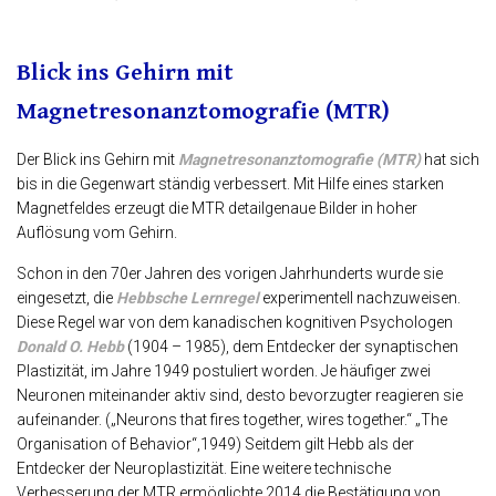
Blick ins Gehirn mit
Magnetresonanztomografie (MTR)
Der Blick ins Gehirn mit
Magnetresonanztomografie (MTR)
hat sich
bis in die Gegenwart ständig verbessert. Mit Hilfe eines starken
Magnetfeldes erzeugt die MTR detailgenaue Bilder in hoher
Auflösung vom Gehirn.
Schon in den 70er Jahren des vorigen Jahrhunderts wurde sie
eingesetzt, die
Hebbsche Lernregel
experimentell nachzuweisen.
Diese Regel war von dem kanadischen kognitiven Psychologen
Donald O. Hebb
(1904 – 1985), dem Entdecker der synaptischen
Plastizität, im Jahre 1949 postuliert worden. Je häufiger zwei
Neuronen miteinander aktiv sind, desto bevorzugter reagieren sie
aufeinander. („Neurons that fires together, wires together.“ „The
Organisation of Behavior“,1949) Seitdem gilt Hebb als der
Entdecker der Neuroplastizität. Eine weitere technische
Verbesserung der MTR ermöglichte 2014 die Bestätigung von