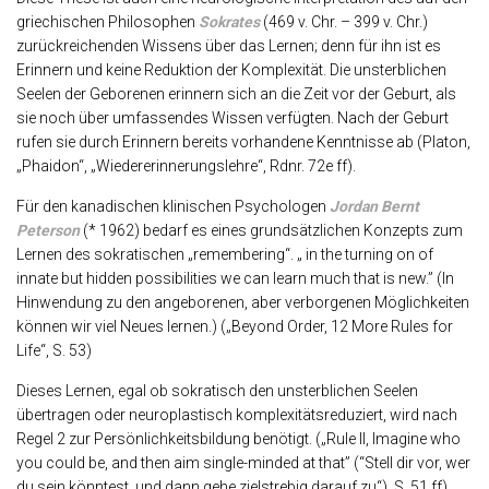
griechischen Philosophen
Sokrates
(469 v. Chr. – 399 v. Chr.)
zurückreichenden Wissens über das Lernen; denn für ihn ist es
Erinnern und keine Reduktion der Komplexität. Die unsterblichen
Seelen der Geborenen erinnern sich an die Zeit vor der Geburt, als
sie noch über umfassendes Wissen verfügten. Nach der Geburt
rufen sie durch Erinnern bereits vorhandene Kenntnisse ab (Platon,
„Phaidon“, „Wiedererinnerungslehre“, Rdnr. 72e ff).
Für den kanadischen klinischen Psychologen
Jordan Bernt
Peterson
(* 1962) bedarf es eines grundsätzlichen Konzepts zum
Lernen des sokratischen „remembering“. „ in the turning on of
innate but hidden possibilities we can learn much that is new.” (In
Hinwendung zu den angeborenen, aber verborgenen Möglichkeiten
können wir viel Neues lernen.) („Beyond Order, 12 More Rules for
Life“, S. 53)
Dieses Lernen, egal ob sokratisch den unsterblichen Seelen
übertragen oder neuroplastisch komplexitätsreduziert, wird nach
Regel 2 zur Persönlichkeitsbildung benötigt. („Rule II, Imagine who
you could be, and then aim single-minded at that” (“Stell dir vor, wer
du sein könntest, und dann gehe zielstrebig darauf zu“), S. 51 ff)