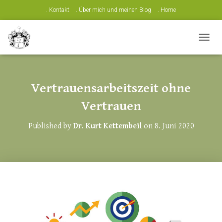
. Kontakt
. Über mich und meinen Blog
. Home
N
A
V
I
G
Vertrauensarbeitszeit ohne
A
T
Vertrauen
I
O
Published by
Dr. Kurt Kettembeil
on
8. Juni 2020
N
U
M
S
C
H
A
L
T
E