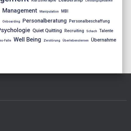
Leistungsgedanke
n
Management
MBI
Manipulation
t
Personalberatung
Personalbeschaffung
Onboarding
Psychologie
Quiet Quitting
Recruiting
Talente
Schach
Well Being
Übernahme
es-Falle
Zerstörung
Überlebenslernen