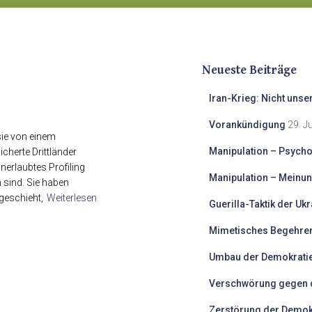
Neueste Beiträge
Iran-Krieg: Nicht unse
Vorankündigung
29. J
sie von einem
Manipulation – Psycho
cherte Drittländer
nerlaubtes Profiling
Manipulation – Meinun
 sind. Sie haben
geschieht,
Weiterlesen
Guerilla-Taktik der Uk
Mimetisches Begehren
Umbau der Demokratie
Verschwörung gegen d
Zerstörung der Demokr