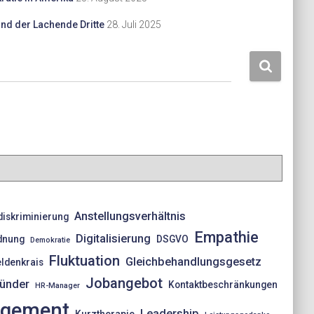
und der Lachende Dritte
28. Juli 2025
Anstellungsverhältnis
diskriminierung
Empathie
Digitalisierung
dnung
DSGVO
Demokratie
Fluktuation
Gleichbehandlungsgesetz
eldenkrais
Jobangebot
ünder
Kontaktbeschränkungen
HR-Manager
agement
Leadership
Kurztherapie