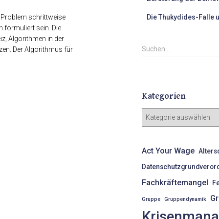
 Problem schrittweise
Die Thukydides-Falle 
formuliert sein. Die
z, Algorithmen in der
S
Suchen …
zen. Der Algorithmus für
u
c
h
e
Kategorien
n
n
K
a
a
c
t
h
e
Act Your Wage
Alters
:
g
o
Datenschutzgrundveror
r
Fachkräftemangel
F
i
Gr
e
Gruppe
Gruppendynamik
n
Krisenman