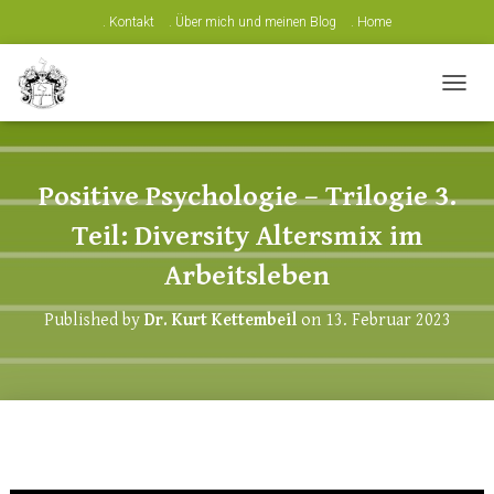
. Kontakt
. Über mich und meinen Blog
. Home
N
A
V
I
G
Positive Psychologie – Trilogie 3.
A
T
Teil: Diversity Altersmix im
I
O
Arbeitsleben
N
U
Published by
Dr. Kurt Kettembeil
on
13. Februar 2023
M
S
C
H
A
L
T
E