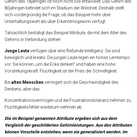
Gehirn des 18jährigen ist noch nicht voll entwickelt. Das Gehirn des
80jährigen befindet sich im Stadium der Weisheit. Deshalb stellt
sich vordergründig die Frage, ob das Beispiel mehr über
Unterhaltungswert als über Erkenntnisgewinn verfügt.
Tatsächlich bestätigt das Beispiel Attribute, die mit dem Alter des
Gehirns in Verbindung stehen:
Junge Leute
verfügen über eine fließende Intelligenz. Sie sind
beweglich und kreativ. Die jungen Leute legen ein hohes Lerntempo
vor. Sie können „um die Ecke denken“ und haben eine hohe
Vorstellungskraft. Flüchtigkeit ist der Preis der Schnelligkeit.
Bei
alten Menschen
verringert sich die Geschwindigkeit des
Denkens; aber das
Konzentrationsvermögen und die Frustrationstoleranz nehmen zu.
Flüchtigkeitsfehler wiederum nehmen ab.
Die im Beispiel genannten Attribute ergeben sich aus dem
Vergleich der geschilderten Gehirnleistungen. Aus den Attributen
können Vorurteile entstehen, wenn sie generalisiert werden. Im