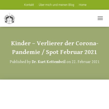
. Kontakt
. Über mich und meinen Blog
. Home
N
A
V
I
G
Kinder – Verlierer der Corona-
A
T
Pandemie / Spot Februar 2021
I
O
Published by
Dr. Kurt Kettembeil
on
22. Februar 2021
N
U
M
S
C
H
A
L
T
E