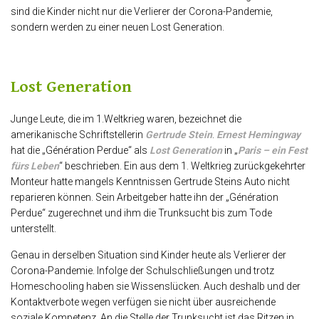
sind die Kinder nicht nur die Verlierer der Corona-Pandemie,
sondern werden zu einer neuen Lost Generation.
Lost Generation
Junge Leute, die im 1.Weltkrieg waren, bezeichnet die
amerikanische Schriftstellerin
Gertrude Stein
.
Ernest Hemingway
hat die „Génération Perdue“ als
Lost Generation
in „
Paris – ein Fest
fürs Leben
“ beschrieben. Ein aus dem 1. Weltkrieg zurückgekehrter
Monteur hatte mangels Kenntnissen Gertrude Steins Auto nicht
reparieren können. Sein Arbeitgeber hatte ihn der „Génération
Perdue“ zugerechnet und ihm die Trunksucht bis zum Tode
unterstellt.
Genau in derselben Situation sind Kinder heute als Verlierer der
Corona-Pandemie. Infolge der Schulschließungen und trotz
Homeschooling haben sie Wissenslücken. Auch deshalb und der
Kontaktverbote wegen verfügen sie nicht über ausreichende
soziale Kompetenz. An die Stelle der Trunksucht ist das Ritzen in