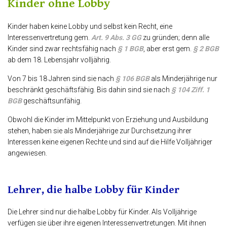
Kinder ohne Lobby
Kinder haben keine Lobby und selbst kein Recht, eine
Interessenvertretung gem.
Art. 9 Abs. 3 GG
zu gründen; denn alle
Kinder sind zwar rechtsfähig nach
§ 1 BGB
, aber erst gem.
§ 2 BGB
ab dem 18. Lebensjahr volljährig.
Von 7 bis 18 Jahren sind sie nach
§ 106 BGB
als Minderjährige nur
beschränkt geschäftsfähig. Bis dahin sind
sie nach
§ 104 Ziff. 1
BGB
geschäftsunfähig.
Obwohl die Kinder im Mittelpunkt von Erziehung und Ausbildung
stehen, haben sie als Minderjährige zur Durchsetzung ihrer
Interessen keine eigenen Rechte und sind auf die Hilfe Volljähriger
angewiesen.
Lehrer, die halbe Lobby für Kinder
Die Lehrer sind nur die halbe Lobby für Kinder. Als Volljährige
verfügen sie über ihre eigenen Interessenvertretungen. Mit ihnen